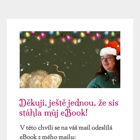
Děkuji, ještě jednou, že sis
stáhla můj eBook!
V této chvíli se na váš mail odeslílá
eBook z mého mailu: