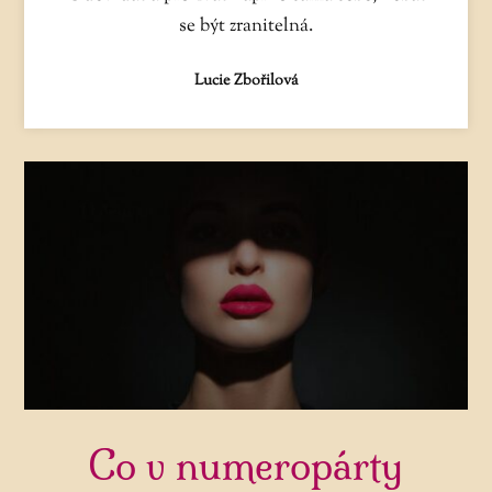
se být zranitelná.
Lucie Zbořilová
Co v numeropárty