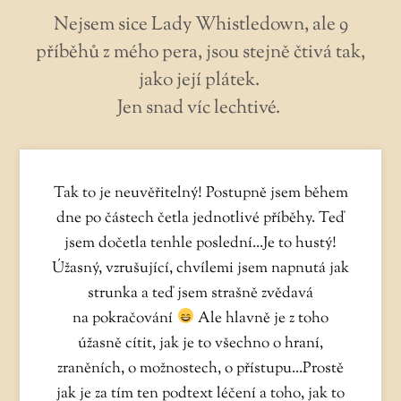
Nejsem sice Lady Whistledown, ale 9
příběhů z mého pera, jsou stejně čtivá tak,
jako její plátek.
Jen snad víc lechtivé.
Tak to je neuvěřitelný! Postupně jsem během
dne po částech četla jednotlivé příběhy. Teď
jsem dočetla tenhle poslední...Je to hustý!
Úžasný, vzrušující, chvílemi jsem napnutá jak
strunka a teď jsem strašně zvědavá
na pokračování
Ale hlavně je z toho
úžasně cítit, jak je to všechno o hraní,
zraněních, o možnostech, o přístupu...Prostě
jak je za tím ten podtext léčení a toho, jak to