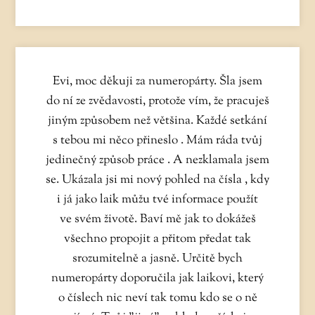
Evi, moc děkuji za numeropárty. Šla jsem
do ní ze zvědavosti, protože vím, že pracuješ
jiným způsobem než většina. Každé setkání
s tebou mi něco přineslo . Mám ráda tvůj
jedinečný způsob práce . A nezklamala jsem
se. Ukázala jsi mi nový pohled na čísla , kdy
i já jako laik můžu tvé informace použít
ve svém životě. Baví mě jak to dokážeš
všechno propojit a přitom předat tak
srozumitelně a jasně. Určitě bych
numeropárty doporučila jak laikovi, který
o číslech nic neví tak tomu kdo se o ně