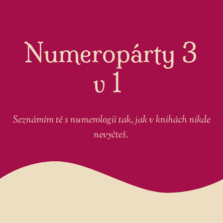
Numeropárty 3
v 1
Seznámím tě s numerologií tak, jak v knihách nikde
nevyčteš.