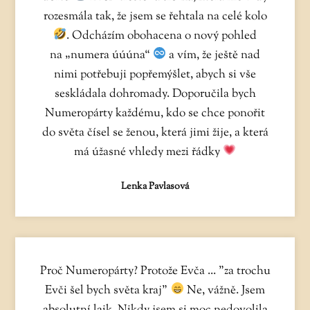
rozesmála tak, že jsem se řehtala na celé kolo
. Odcházím obohacena o nový pohled
na „numera úúúna“
a vím, že ještě nad
nimi potřebuji popřemýšlet, abych si vše
seskládala dohromady. Doporučila bych
Numeropárty každému, kdo se chce ponořit
do světa čísel se ženou, která jimi žije, a která
má úžasné vhledy mezi řádky
Lenka Pavlasová
Proč Numeropárty? Protože Evča ... "za trochu
Evči šel bych světa kraj"
Ne, vážně. Jsem
absolutní laik. Nikdy jsem si moc nedovolila