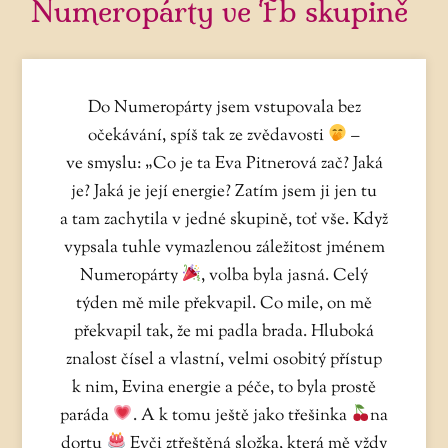
Numeropárty ve Fb skupině
Do Numeropárty jsem vstupovala bez
očekávání, spíš tak ze zvědavosti
–
ve smyslu: „Co je ta Eva Pitnerová zač? Jaká
je? Jaká je její energie? Zatím jsem ji jen tu
a tam zachytila v jedné skupině, toť vše. Když
vypsala tuhle vymazlenou záležitost jménem
Numeropárty
, volba byla jasná. Celý
týden mě mile překvapil. Co mile, on mě
překvapil tak, že mi padla brada. Hluboká
znalost čísel a vlastní, velmi osobitý přístup
k nim, Evina energie a péče, to byla prostě
paráda
. A k tomu ještě jako třešinka
na
dortu
Evči ztřeštěná složka, která mě vždy