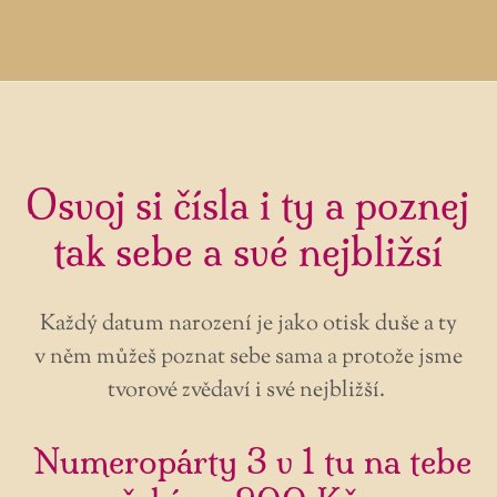
Osvoj si čísla i ty a poznej
tak sebe a své nejbližsí
Každý datum narození je jako otisk duše a ty
v něm můžeš poznat sebe sama a protože jsme
tvorové zvědaví i své nejbližší.
Numeropárty 3 v 1 tu na tebe