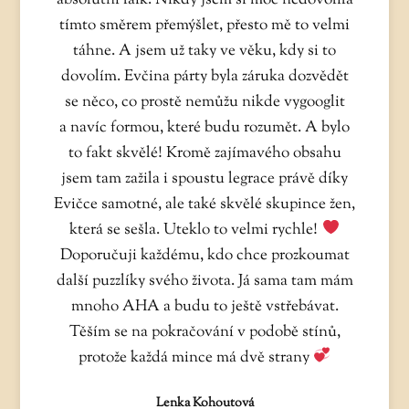
tímto směrem přemýšlet, přesto mě to velmi
táhne. A jsem už taky ve věku, kdy si to
dovolím. Evčina párty byla záruka dozvědět
se něco, co prostě nemůžu nikde vygooglit
a navíc formou, které budu rozumět. A bylo
to fakt skvělé! Kromě zajímavého obsahu
jsem tam zažila i spoustu legrace právě díky
Evičce samotné, ale také skvělé skupince žen,
která se sešla. Uteklo to velmi rychle!
Doporučuji každému, kdo chce prozkoumat
další puzzlíky svého života. Já sama tam mám
mnoho AHA a budu to ještě vstřebávat.
Těším se na pokračování v podobě stínů,
protože každá mince má dvě strany
Lenka Kohoutová