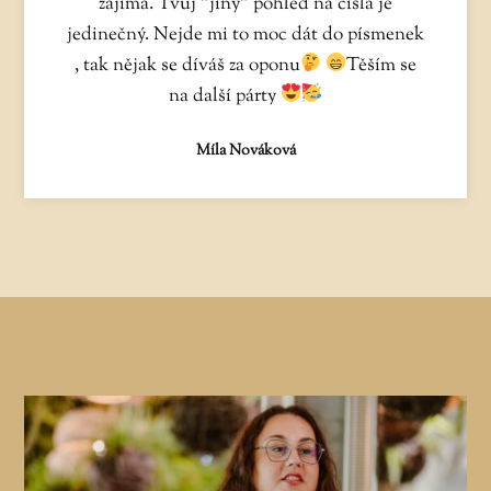
zajímá. Tvůj "jiný" pohled na čísla je
jedinečný. Nejde mi to moc dát do písmenek
, tak nějak se díváš za oponu
Těším se
na další párty
Míla Nováková