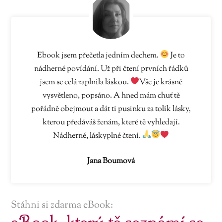
Ebook jsem přečetla jedním dechem.
Je to
nádherné povídání. Už při čtení prvních řádků
jsem se celá zaplnila láskou.
Vše je krásně
vysvětleno, popsáno. A hned mám chuť tě
pořádně obejmout a dát ti pusinku za tolik lásky,
kterou předáváš ženám, které tě vyhledají.
Nádherné, láskyplné čtení.
Jana Boumová
Stáhni si zdarma eBook: