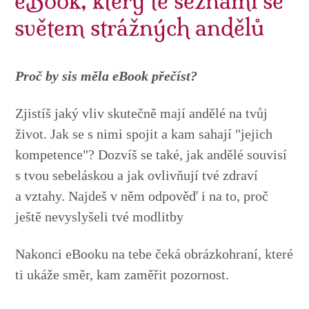
eBook, který tě seznámí se
světem strážných andělů
Proč by sis měla eBook přečíst?
Zjistíš jaký vliv skutečně mají andělé na tvůj
život. Jak se s nimi spojit a kam sahají "jejich
kompetence"? Dozvíš se také, jak andělé souvisí
s tvou sebeláskou a jak ovlivňují tvé zdraví
a vztahy. Najdeš v něm odpověď i na to, proč
ještě nevyslyšeli tvé modlitby
Nakonci eBooku na tebe čeká obrázkohraní, které
ti ukáže směr, kam zaměřit pozornost.