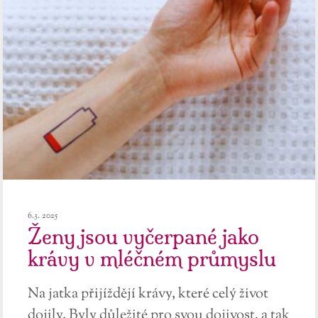
6.3. 2025
Ženy jsou vyčerpané jako
krávy v mléčném průmyslu
Na jatka přijíždějí krávy, které celý život
dojily. Byly důležité pro svou dojivost, a tak