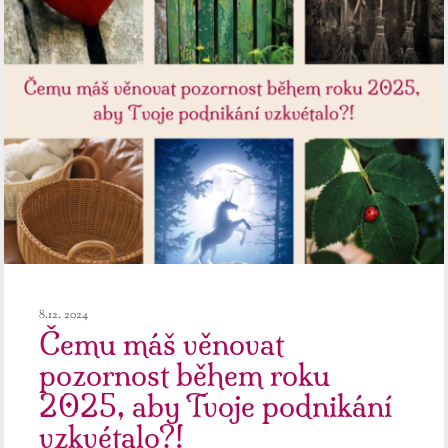
8.12. 2024
Čemu máš věnovat
pozornost během roku
2025, aby Tvoje podnikání
vzkvétalo?!