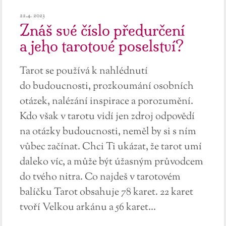
22.4. 2023
Znáš své číslo předurčení
a jeho tarotové poselství?
Tarot se používá k nahlédnutí
do budoucnosti, prozkoumání osobních
otázek, nalézání inspirace a porozumění.
Kdo však v tarotu vidí jen zdroj odpovědí
na otázky budoucnosti, neměl by si s ním
vůbec začínat. Chci Ti ukázat, že tarot umí
daleko víc, a může být úžasným průvodcem
do tvého nitra. Co najdeš v tarotovém
balíčku Tarot obsahuje 78 karet. 22 karet
tvoří Velkou arkánu a 56 karet...