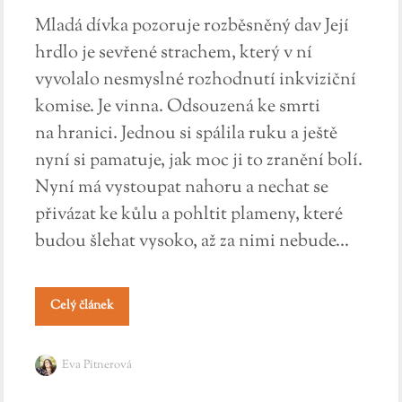
Mladá dívka pozoruje rozběsněný dav Její
hrdlo je sevřené strachem, který v ní
vyvolalo nesmyslné rozhodnutí inkviziční
komise. Je vinna. Odsouzená ke smrti
na hranici. Jednou si spálila ruku a ještě
nyní si pamatuje, jak moc ji to zranění bolí.
Nyní má vystoupat nahoru a nechat se
přivázat ke kůlu a pohltit plameny, které
budou šlehat vysoko, až za nimi nebude...
Celý článek
Eva Pitnerová