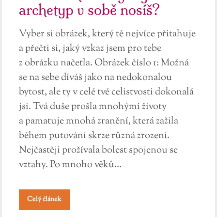
archetyp v sobě nosíš?
Vyber si obrázek, který tě nejvíce přitahuje
a přečti si, jaký vzkaz jsem pro tebe
z obrázku načetla. Obrázek číslo 1: Možná
se na sebe díváš jako na nedokonalou
bytost, ale ty v celé tvé celistvosti dokonalá
jsi. Tvá duše prošla mnohými životy
a pamatuje mnohá zranění, která zažila
během putování skrze různá zrození.
Nejčastěji prožívala bolest spojenou se
vztahy. Po mnoho věků...
Celý článek