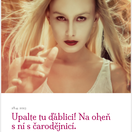
28.4. 2023
Upalte tu ďáblici! Na oheň
s ní s čarodějnicí.