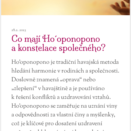
28.2. 2023
Co mají Ho´oponopono
a konstelace společného?
Ho’oponopono je tradiční havajská metoda
hledání harmonie v rodinách a společnosti.
Doslovně znamená „oprava“ nebo
„zlepšení“ v havajštině a je používáno
k řešení konfliktů a uzdravování vztahů.
Ho’oponopono se zaměřuje na uznání viny
a odpovědnosti za vlastní činy a myšlenky,
což je klíčové pro dosažení uzdravení