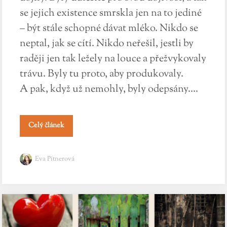
se jejich existence smrskla jen na to jediné
– být stále schopné dávat mléko. Nikdo se
neptal, jak se cítí. Nikdo neřešil, jestli by
raději jen tak ležely na louce a přežvykovaly
trávu. Byly tu proto, aby produkovaly.
A pak, když už nemohly, byly odepsány....
Celý článek
Eva Pitnerová