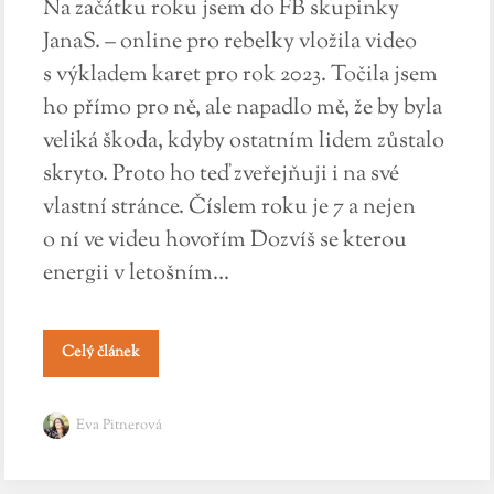
Na začátku roku jsem do FB skupinky
JanaS. – online pro rebelky vložila video
s výkladem karet pro rok 2023. Točila jsem
ho přímo pro ně, ale napadlo mě, že by byla
veliká škoda, kdyby ostatním lidem zůstalo
skryto. Proto ho teď zveřejňuji i na své
vlastní stránce. Číslem roku je 7 a nejen
o ní ve videu hovořím Dozvíš se kterou
energii v letošním...
Celý článek
Eva Pitnerová