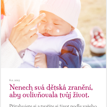
6.2. 2023
Nenech svá dětská zranění,
aby ovlivňovala tvůj život.
Přitahujete si a tvoříte si život podle vašeho