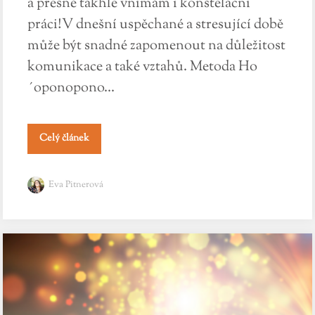
a přesně takhle vnímám i konstelační
práci!V dnešní uspěchané a stresující době
může být snadné zapomenout na důležitost
komunikace a také vztahů. Metoda Ho
´oponopono...
Celý článek
Eva Pitnerová