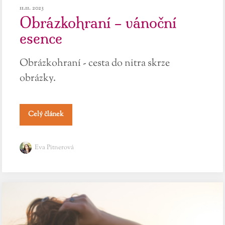
11.11. 2023
Obrázkohraní – vánoční
esence
Obrázkohraní - cesta do nitra skrze
obrázky.
Celý článek
Eva Pitnerová