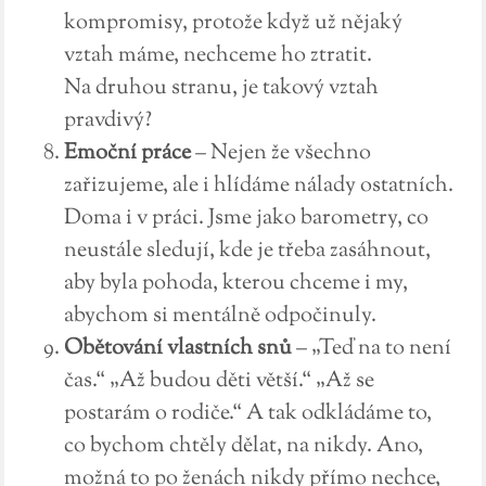
kompromisy, protože když už nějaký
vztah máme, nechceme ho ztratit.
Na druhou stranu, je takový vztah
pravdivý?
Emoční práce
– Nejen že všechno
zařizujeme, ale i hlídáme nálady ostatních.
Doma i v práci. Jsme jako barometry, co
neustále sledují, kde je třeba zasáhnout,
aby byla pohoda, kterou chceme i my,
abychom si mentálně odpočinuly.
Obětování vlastních snů
– „Teď na to není
čas.“ „Až budou děti větší.“ „Až se
postarám o rodiče.“ A tak odkládáme to,
co bychom chtěly dělat, na nikdy. Ano,
možná to po ženách nikdy přímo nechce,