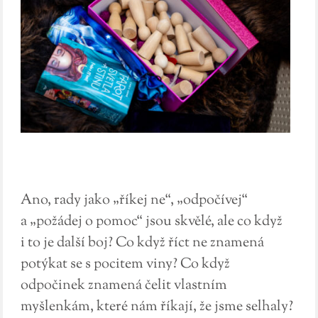
Ano, rady jako „říkej ne“, „odpočívej“
a „požádej o pomoc“ jsou skvělé, ale co když
i to je další boj? Co když říct ne znamená
potýkat se s pocitem viny? Co když
odpočinek znamená čelit vlastním
myšlenkám, které nám říkají, že jsme selhaly?