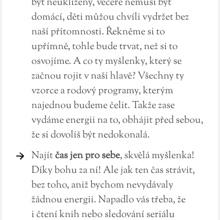
být neuklizený, večeře nemusí být
domácí, děti můžou chvíli vydržet bez
naší přítomnosti. Řekněme si to
upřímně, tohle bude trvat, než si to
osvojíme. A co ty myšlenky, který se
začnou rojit v naší hlavě? Všechny ty
vzorce a rodový programy, kterým
najednou budeme čelit. Takže zase
vydáme energii na to, obhájit před sebou,
že si dovolíš být nedokonalá.
Najít
čas jen pro sebe
, skvělá myšlenka!
Díky bohu za ní! Ale jak ten čas strávit,
bez toho, aniž bychom nevydávaly
žádnou energii. Napadlo vás třeba, že
i čtení knih nebo sledování seriálu