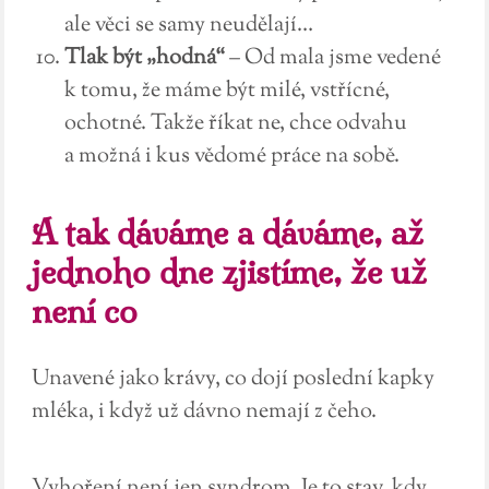
ale věci se samy neudělají…
Tlak být „hodná“
– Od mala jsme vedené
k tomu, že máme být milé, vstřícné,
ochotné. Takže říkat ne, chce odvahu
a možná i kus vědomé práce na sobě.
A tak dáváme a dáváme, až
jednoho dne zjistíme, že už
není co
Unavené jako krávy, co dojí poslední kapky
mléka, i když už dávno nemají z čeho.
Vyhoření není jen syndrom. Je to stav, kdy