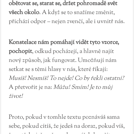
obětovat se, starat se, držet pohromadě svět
všech okolo
. A když se to snažíme změnit,
přichází odpor – nejen zvenčí, ale i uvnitř nás.
Konstelace nám pomáhají vidět tyto vzorce,
pochopit
, odkud pocházejí, a hlavně najít
nový způsob, jak fungovat. Umožňují nám
setkat se s těmi hlasy v nás, které říkají:
Musíš! Nesmíš! To nejde! Co by řekli ostatní?
A přetvořit je na:
Můžu! Smím! Je to můj
život!
Proto, pokud v tomhle textu poznáváš sama
sebe, pokud cítíš, že jedeš na doraz, pokud víš,