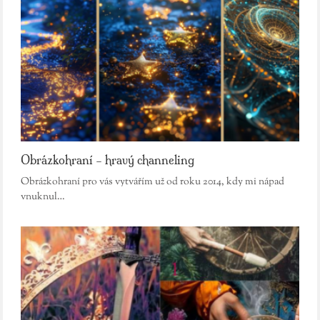
Obrázkohraní – hravý channeling
Obrázkohraní pro vás vytvářím už od roku 2014, kdy mi nápad
vnuknul…