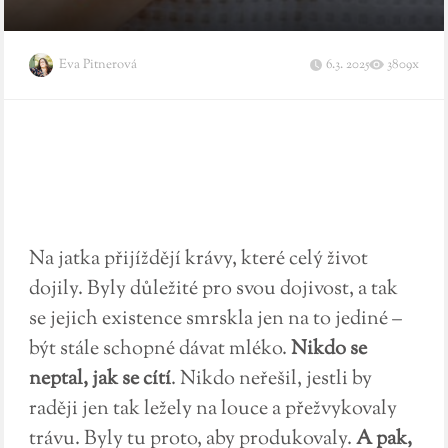
Eva Pitnerová
6.3. 2025
3809x
Na jatka přijíždějí krávy, které celý život
dojily. Byly důležité pro svou dojivost, a tak
se jejich existence smrskla jen na to jediné –
být stále schopné dávat mléko.
Nikdo se
neptal, jak se cítí
. Nikdo neřešil, jestli by
raději jen tak ležely na louce a přežvykovaly
trávu. Byly tu proto, aby produkovaly.
A pak,