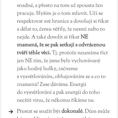
snadné, a přesto na tom už spousta žen
pracuje. Slyším je o tom mluvit. Učí se
respektovat své hranice a dovolují si říkat
a dělat to, čemu věřily, že nesmí nebo to
nejde. A také dovolit si říkat
NE
znamená, že se pak setkají s odvrácenou
tváří téhle věci.
Tj. protože neumíme říct
jen NE tím, že jsme byly vychovávaný
jako hodný holky, začneme
s vysvětlováním, obhajováním se a co to
znamená? Zase dáváme. Energii
do vysvětlování a pak energii do toho
necítit vinu, že někomu říkáme ne.
Přestat se snažit být
dokonalé
. Dům může