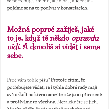
že potřebuješ změnu, ale nevíš, kde začít –
pojďme se na to podívat v konstelacích
.
Možná poprvé zažiješ, jaké
to je, když tě někdo
opravdu
vidí
. A dovolíš si vidět i sama
sebe.
Proč vám tohle píšu?
Protože cítím, že
potřebujete vědět, že i tyhle dobré rady mají
svá úskalí na která narazíte a že jsou přirozené
a prožíváme to všechny
. Nezalekněte se jich.