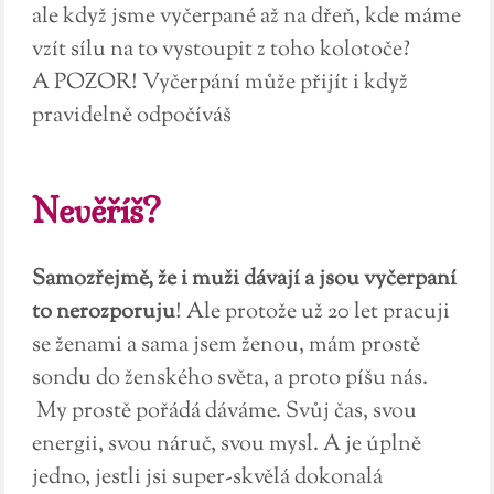
ale když jsme vyčerpané až na dřeň, kde máme
vzít sílu na to vystoupit z toho kolotoče?
A POZOR! Vyčerpání může přijít i když
pravidelně odpočíváš
Nevěříš?
Samozřejmě, že i muži dávají a jsou vyčerpaní
to nerozporuju
! Ale protože už 20 let pracuji
se ženami a sama jsem ženou, mám prostě
sondu do ženského světa, a proto píšu nás.
My prostě pořádá dáváme. Svůj čas, svou
energii, svou náruč, svou mysl. A je úplně
jedno, jestli jsi super-skvělá dokonalá