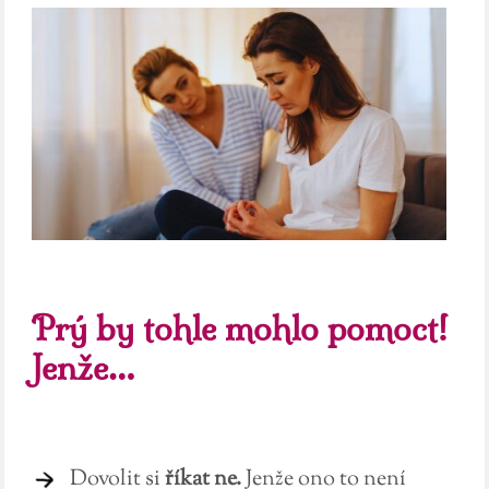
Prý by tohle mohlo pomoct!
Jenže…
Dovolit si
říkat ne.
Jenže ono to není