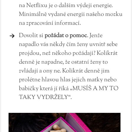
na Netflixu je o dalším výdeji energie.
Minimálně vydané energii našeho mozku
na zpracování informací.
Dovolit si
požádat o pomoc
. Jenže
napadlo vás někdy čím ženy uvnitř sebe
projdou, než někoho požádají? Kolikrát
denně je napadne, že ostatní ženy to
zvládají a ony ne. Kolikrát denně jim
prolétne hlavou hlas jejich matky nebo
babičky která jí říká „MUSÍŠ A MY TO
TAKY VYDRŽELY“.