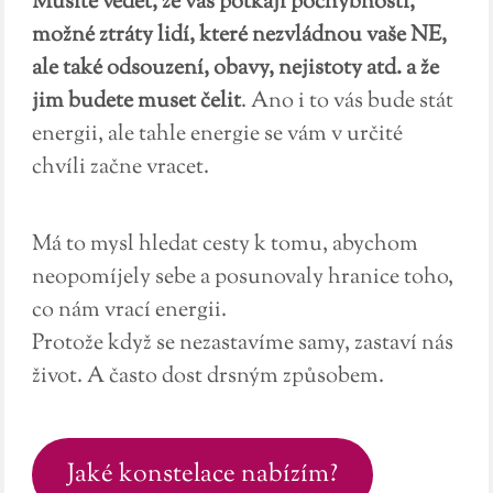
Musíte vědět, že vás potkají pochybnosti,
možné ztráty lidí, které nezvládnou vaše NE,
ale také odsouzení, obavy, nejistoty atd. a že
jim budete muset čelit
. Ano i to vás bude stát
energii, ale tahle energie se vám v určité
chvíli začne vracet.
Má to mysl hledat cesty k tomu, abychom
neopomíjely sebe a posunovaly hranice toho,
co nám vrací energii.
Protože když se nezastavíme samy, zastaví nás
život. A často dost drsným způsobem.
Jaké konstelace nabízím?