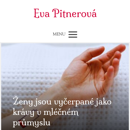
Eva Pitnerová
MENU
Ženy jsou vyčerpané jako
krávy v mléčném
průmyslu