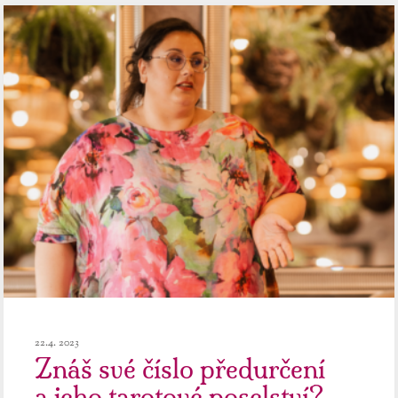
22.4. 2023
Znáš své číslo předurčení
a jeho tarotové poselství?