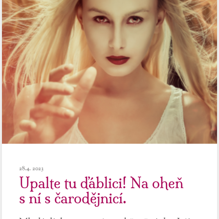
28.4. 2023
Upalte tu ďáblici! Na oheň
s ní s čarodějnicí.