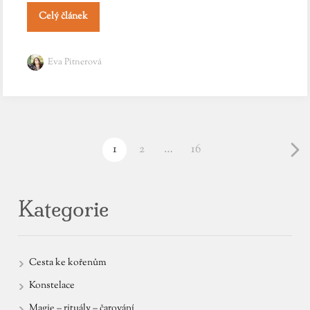
Celý článek
Eva Pitnerová
1
2
…
16
Kategorie
Cesta ke kořenům
Konstelace
Magie – rituály – čarování