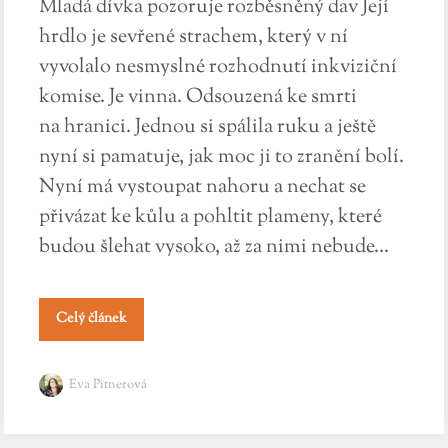
Mladá dívka pozoruje rozběsněný dav Její
hrdlo je sevřené strachem, který v ní
vyvolalo nesmyslné rozhodnutí inkviziční
komise. Je vinna. Odsouzená ke smrti
na hranici. Jednou si spálila ruku a ještě
nyní si pamatuje, jak moc ji to zranění bolí.
Nyní má vystoupat nahoru a nechat se
přivázat ke kůlu a pohltit plameny, které
budou šlehat vysoko, až za nimi nebude...
Celý článek
Eva Pitnerová