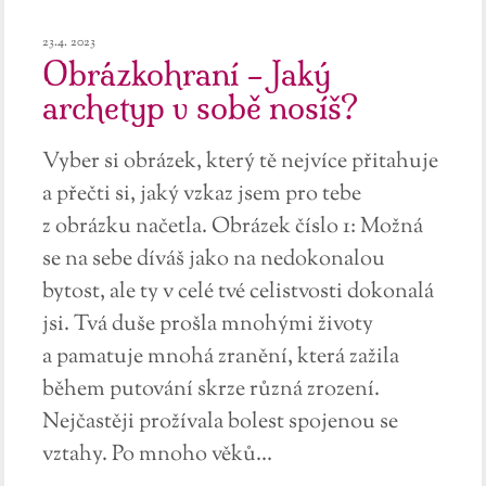
23.4. 2023
Obrázkohraní – Jaký
archetyp v sobě nosíš?
Vyber si obrázek, který tě nejvíce přitahuje
a přečti si, jaký vzkaz jsem pro tebe
z obrázku načetla. Obrázek číslo 1: Možná
se na sebe díváš jako na nedokonalou
bytost, ale ty v celé tvé celistvosti dokonalá
jsi. Tvá duše prošla mnohými životy
a pamatuje mnohá zranění, která zažila
během putování skrze různá zrození.
Nejčastěji prožívala bolest spojenou se
vztahy. Po mnoho věků...