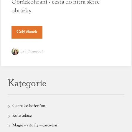
Obrázkohraní - cesta do nitra skrze
obrázky.
Celý článek
Eva Pitnerová
Kategorie
Cesta ke kořenům
Konstelace
Magie – rituály – čarování