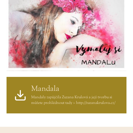
Mandala
Mandaly zapůjčila Zuzana Krulová a její tvorbu si
můžete prohlédnout tady > http://zuzanakrulova.cz/