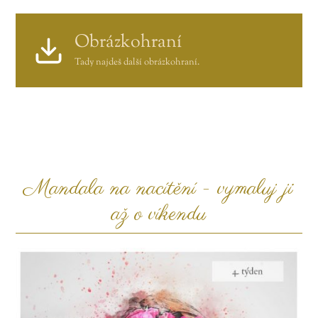
Obrázkohraní
Tady najdeš další obrázkohraní.
Mandala na nacítění - vymaluj ji
až o víkendu