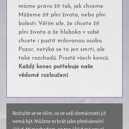
máme právo žít tak, jak chceme.
Můžeme žít plni života, nebo plni
bolesti. Věřím ale, že chcete žít
plni života a že hluboko v sobě
chcete i pustit milovanou osobu.
Pozor, netýká se to jen smrti, ale
také rozchodů. Prostě všech konců.
Každý konec potřebuje naše
vědomé
rozloučení.
Rozlučte se se vším, co ve vaší domácnosti již
nemá být. Můžete to brát jako předvánoční