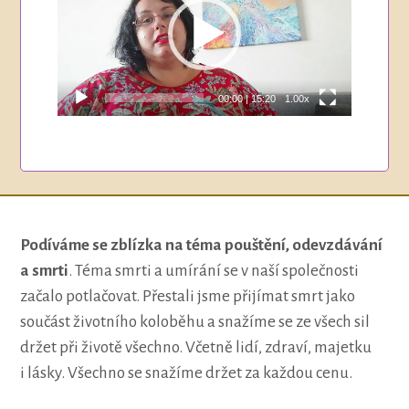
00:00
|
15:20
1.00x
Podíváme se zblízka na téma pouštění, odevzdávání
a smrti
. Téma smrti a umírání se v naší společnosti
začalo potlačovat. Přestali jsme přijímat smrt jako
součást životního koloběhu a snažíme se ze všech sil
držet při životě všechno. Včetně lidí, zdraví, majetku
i lásky. Všechno se snažíme držet za každou cenu.