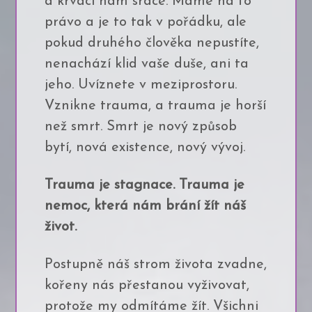
a krvácí nám srdce. Máme na to
právo a je to tak v pořádku, ale
pokud druhého člověka nepustíte,
nenachází klid vaše duše, ani ta
jeho. Uvíznete v meziprostoru.
Vznikne trauma, a trauma je horší
než smrt. Smrt je nový způsob
bytí, nová existence, nový vývoj.
Trauma je stagnace. Trauma je
nemoc, která nám brání žít náš
život.
Postupně náš strom života zvadne,
kořeny nás přestanou vyživovat,
protože my odmítáme žít. Všichni