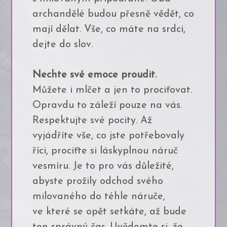
archandělé budou přesně vědět, co
mají dělat. Vše, co máte na srdci,
dejte do slov.
Nechte své emoce proudit.
Můžete i mlčet a jen to prociťovat.
Opravdu to záleží pouze na vás.
Respektujte své pocity. Až
vyjádříte vše, co jste potřebovaly
říci, prociťte si láskyplnou náruč
vesmíru. Je to pro vás důležité,
abyste prožily odchod svého
milovaného do téhle náruče,
ve které se opět setkáte, až bude
ten správný čas. Uvědomte si, že