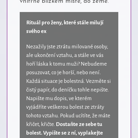
vnitřně blízkém místě, do země.
Rituál pro ženy, které stále milují
svého ex
Nezažily jste ztrátu milované osoby,
ale ukončení vztahu, a stále ve vás
hoří láska k tomu muži? Nebudeme
posuzovat, co je horší, nebo není.
Každá situace je bolestná. Vezměte si
čistý papír, do deníčku tohle nepište.
Napište mu dopis, ve kterém
vyjádříte veškerou bolest ze ztráty
tohoto vztahu. Pokud ucítíte, že máte
křičet, křičte.
Dostaňte ze sebe tu
bolest. Vypište se z ní, vyplakejte