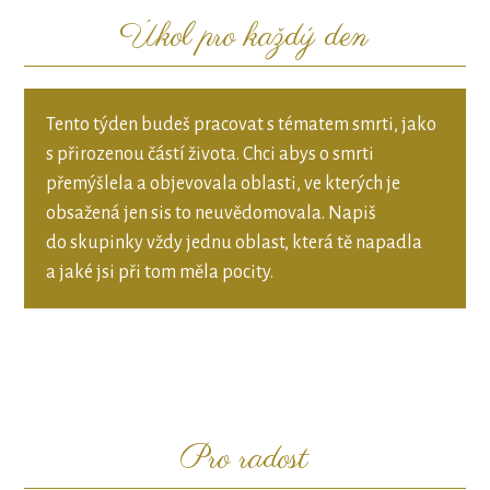
Úkol pro každý den
Tento týden budeš pracovat s tématem smrti, jako
s přirozenou částí života. Chci abys o smrti
přemýšlela a objevovala oblasti, ve kterých je
obsažená jen sis to neuvědomovala. Napiš
do skupinky vždy jednu oblast, která tě napadla
a jaké jsi při tom měla pocity.
Pro radost