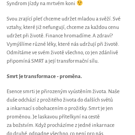
Syndrom jízdy na mrtvém koni
Svou zrající pleť chceme udržet mladou a svěží. Své
vztahy, které již nefungují, chceme za každou cenu
udržet při životě. Finance hromadíme. A zdraví?
Vymýšlíme různé léky, které nás udržují při životě.
Odmítáme ve svém životě všechno, co jen zdánlivě
připomíná SMRT a její transformační sílu.
Smrt je transformace - proměna.
Esence smrti je přirozeným vyústěním života. Naše
duše odchází z prožitého života do dalších světů
a inkarnací s obohacením o prožitky. Smrt je jen
proměnou. Je laskavou přítelkyní na cestě
za božstvím. Když procházíme z jedné inkarnace
do druhé, odpadne všechno, co není pro nás