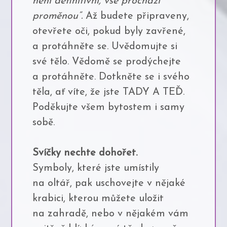
není definitivní, vše prochází
proměnou“.
Až budete připraveny,
otevřete oči, pokud byly zavřené,
a protáhněte se. Uvědomujte si
své tělo. Vědomě se prodýchejte
a protáhněte. Dotkněte se i svého
těla, ať víte, že jste TADY A TEĎ.
Poděkujte všem bytostem i samy
sobě.
Svíčky nechte dohořet.
Symboly, které jste umístily
na oltář, pak uschovejte v nějaké
krabici, kterou můžete uložit
na zahradě, nebo v nějakém vám