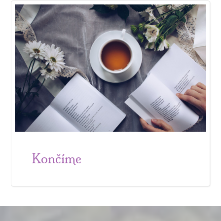
Končíme