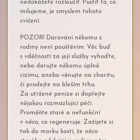
nedokážete rozloučit. Pustit to, co
milujeme, je smyslem tohoto
cvičení.
POZOR! Darování někomu z
rodiny není pouštěním. Věc buď
s vděčností za její služby vyhoďte,
nebo darujte někomu úplně
cizímu, anebo věnujte na charitu,
či prodejte na bleším trhu.
Za utržené peníze si dopřejte
nějakou rozmazlující péči.
Proměňte staré a nefunkční
v něco, co regeneruje. Zažijete si
tak do morku kostí, že něco