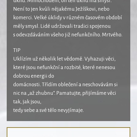
úklid. Mimochodem, on ten úklid má smysl.
Není to jen kvůli nějakému Ježíškovi, nebo
komerci. Velké úklidy v různém časovém období
měly smysl. Lidé udržovali tradici spojenou
s odevzdáváním všeho již nefunkčního. Mrtvého.
TIP
Uklízím už několik let vědomě. Vyhazuji věci,
které jsou nefunkční a rozbité, které nenesou
dobrou energii do
domácnosti. Třídím oblečení a neschovávám si
nic na „až zhubnu“. Pamatujte, přijímáme věci
tak, jak jsou,
tedy sebe a své tělo nevyjímaje.