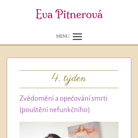
Eva Pitnerová
MENU
4. týden
Zvědomění a opečování smrti
(pouštění nefunkčního)
Video
přehrávač