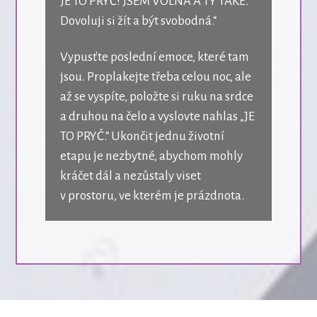
JE TO PRYČ! JSEM VOLNÁ A TY TAKÉ.
Dovoluji si žít a být svobodná.“
Vypusťte poslední emoce, které tam
jsou. Proplakejte třeba celou noc, ale
až se vyspíte, položte si ruku na srdce
a druhou na čelo a vyslovte nahlas „JE
TO PRYČ.“ Ukončit jednu životní
etapu je nezbytné, abychom mohly
kráčet dál a nezůstaly viset
v prostoru, ve kterém je prázdnota.