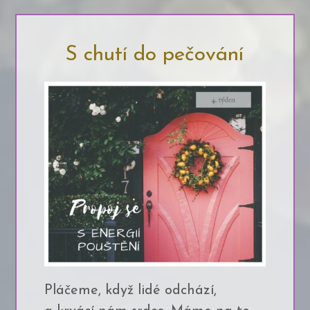
S chutí do pečování
Pláčeme, když lidé odchází,