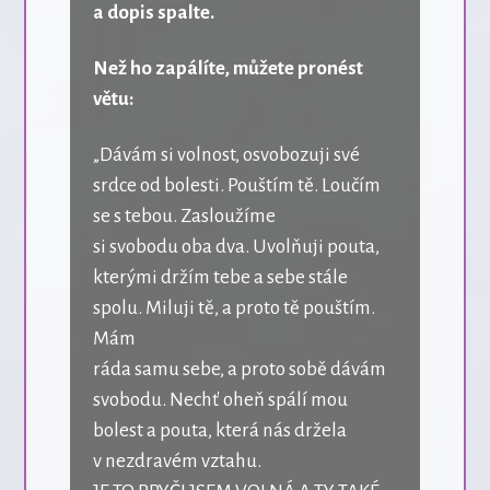
a dopis spalte.
Než ho zapálíte, můžete pronést
větu:
„Dávám si volnost, osvobozuji své
srdce od bolesti. Pouštím tě. Loučím
se s tebou. Zasloužíme
si svobodu oba dva. Uvolňuji pouta,
kterými držím tebe a sebe stále
spolu. Miluji tě, a proto tě pouštím.
Mám
ráda samu sebe, a proto sobě dávám
svobodu. Nechť oheň spálí mou
bolest a pouta, která nás držela
v nezdravém vztahu.