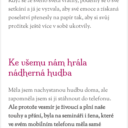
Když se ze svého světa vrátily, podělily se o své
setkání a já je vyzvala, aby své emoce a získaná
poselství přenesly na papír tak, aby si svůj
prožitek ještě více v sobě ukotvily.
Ke všemu nám hrála
nádherná hudba
Měla jsem nachystanou hudbu doma, ale
zapomněla jsem si ji stáhnout do telefonu.
Ale protože vesmír je živoucí a plní naše
touhy a přání, byla na semináři i žena, které
ve svém mobilním telefonu měla samé