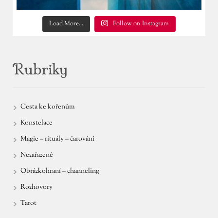
Load More...
Follow on Instagram
Rubriky
Cesta ke kořenům
Konstelace
Magie – rituály – čarování
Nezařazené
Obrázkohraní – channeling
Rozhovory
Tarot