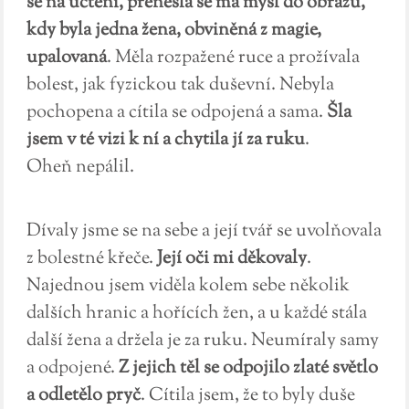
se na uctění, přenesla se má mysl do obrazu,
kdy byla jedna žena, obviněná z magie,
upalovaná
. Měla rozpažené ruce a prožívala
bolest, jak fyzickou tak duševní. Nebyla
pochopena a cítila se odpojená a sama.
Šla
jsem v té vizi k ní a chytila jí za ruku
.
Oheň nepálil.
Dívaly jsme se na sebe a její tvář se uvolňovala
z bolestné křeče.
Její oči mi děkovaly
.
Najednou jsem viděla kolem sebe několik
dalších hranic a hořících žen, a u každé stála
další žena a držela je za ruku. Neumíraly samy
a odpojené.
Z jejich těl se odpojilo zlaté světlo
a odletělo pryč
. Cítila jsem, že to byly duše