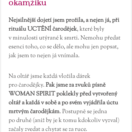
okamžiku
Nejsilnější dojetí jsem prožila, a nejen já, při
rituálu
UCTĚNÍ čarodějek
, které byly
v minulosti utýrané k smrti. Nemohu předat
esenci toho, co se dělo, ale mohu jen popsat,
jak jsem to nejen já vnímala.
Na oltář jsme každá vložila dárek
pro čarodějky.
Pak jsme za zvuků písně
WOMAN SPIRIT poklekly před vytvořený
oltář a každá v sobě a po svém vyjádřila úctu
mrtvým čarodějkám
. Postupně se jedna
po druhé (aniž by je k tomu kdokoliv vyzval)
začaly zvedat a chytat se za ruce.