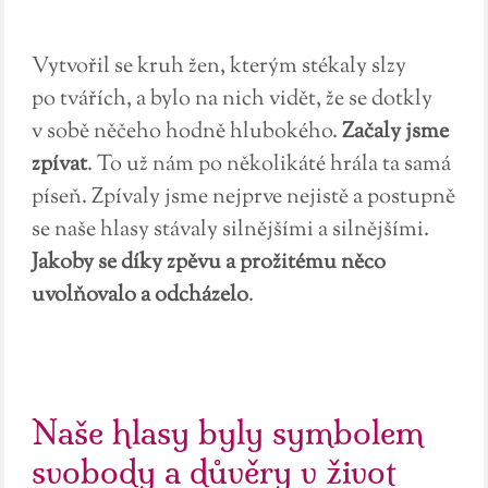
Vytvořil se kruh žen, kterým stékaly slzy
po tvářích, a bylo na nich vidět, že se dotkly
v sobě něčeho hodně hlubokého.
Začaly jsme
zpívat
. To už nám po několikáté hrála ta samá
píseň. Zpívaly jsme nejprve nejistě a postupně
se naše hlasy stávaly silnějšími a silnějšími.
Jakoby se díky zpěvu a prožitému něco
uvolňovalo a odcházelo
.
Naše hlasy byly symbolem
svobody a důvěry v život