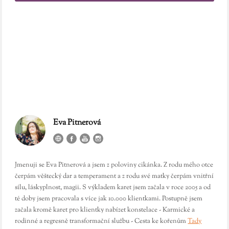
Eva Pitnerová
Jmenuji se Eva Pitnerová a jsem z poloviny cikánka. Z rodu mého otce
čerpám věštecký dar a temperament a z rodu své matky čerpám vnitřní
sílu, láskyplnost, magii. S výkladem karet jsem začala v roce 2005 a od
té doby jsem pracovala s více jak 10.000 klientkami. Postupně jsem
začala kromě karet pro klientky nabízet konstelace - Karmické a
rodinné a regresně transformační službu - Cesta ke kořenům
Tady