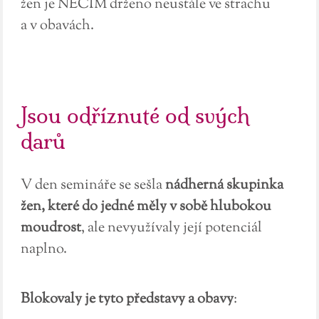
žen je NĚČÍM drženo neustále ve strachu
a v obavách.
Jsou odříznuté od svých
darů
V den semináře se sešla
nádherná skupinka
žen, které do jedné měly v sobě hlubokou
moudrost
, ale nevyužívaly její potenciál
naplno.
Blokovaly je tyto představy a obavy
: