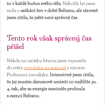
to v každé buňce svého těla
. Několik let jsem
snila o
setkání žen v době Beltanu, ale zároveň
jsem cítila, že ještě není správný čas
.
Tento rok však správný čas
přišel
Někdy na začátku března jsem vypustila
do světa
pozvánku na seminář
s názvem
Probuzení čarodějky.
Intenzivně jsem cítila,
že jej musím datumově umístit co nejblíže 30.
4. tak, aby se energie semináře prolnula
s esencí Beltanu
.