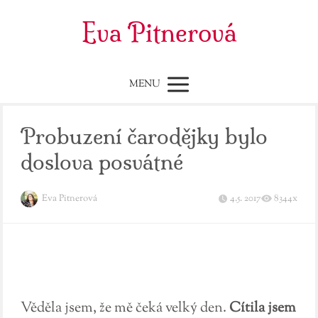
Eva Pitnerová
MENU
Probuzení čarodějky bylo
doslova posvátné
Eva Pitnerová
4.5. 2017
8344x
Věděla jsem, že mě čeká velký den.
Cítila jsem