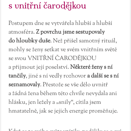
s vnitřní čarodějkou
Postupem dne se vytvářela hlubší a hlubší
atmosféra.
Z povrchu jsme sestupovaly
do hloubky duše
. Než přišel samotný rituál,
mohly se ženy setkat ve svém vnitřním světě
se svou VNITŘNÍ ČARODĚJKOU
a přijmout její poselství.
Některé ženy s ní
tančily
, jiné s ní vedly rozhovor
a další se s ní
seznamovaly
. Přestože se vše dělo uvnitř
a žádná žena během této chvíle nevydala ani
hlásku, jen ležely a „snily“, cítila jsem
hmatatelně, jak se jejich energie proměňuje.