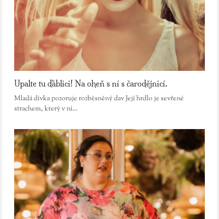
Upalte tu ďáblici! Na oheň s ní s čarodějnicí.
Mladá dívka pozoruje rozběsněný dav Její hrdlo je sevřené
strachem, který v ní…