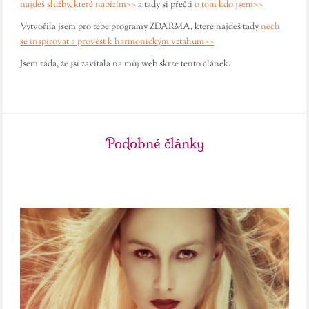
najdeš služby, které nabízím>>
a tady si přečti
o tom kdo jsem>>
Vytvořila jsem pro tebe programy ZDARMA, které najdeš tady
nech
se inspirovat a provést k harmonickým vztahum>>
Jsem ráda, že jsi zavítala na můj web skrze tento článek.
Podobné články