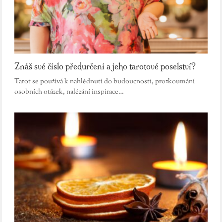
Znáš své číslo předurčení a jeho tarotové poselství?
Tarot se používá k nahlédnutí do budoucnosti, prozkoumání
osobních otázek, nalézání inspirace…