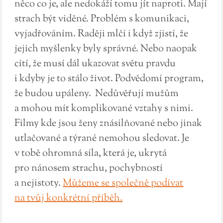
něco co je, ale nedokáží tomu jít naproti. Mají
strach být viděné. Problém s komunikaci,
vyjadřováním. Raději mlčí i když zjistí, že
jejich myšlenky byly správné. Nebo naopak
cítí, že musí dál ukazovat světu pravdu
i kdyby je to stálo život. Podvědomí program,
že budou upáleny. Nedůvěřují mužům
a mohou mít komplikované vztahy s nimi.
Filmy kde jsou ženy znásilňované nebo jinak
utlačované a týrané nemohou sledovat. Je
v tobě ohromná síla, která je, ukrytá
pro nánosem strachu, pochybností
a nejistoty.
Můžeme se společně podívat
na tvůj konkrétní příběh.