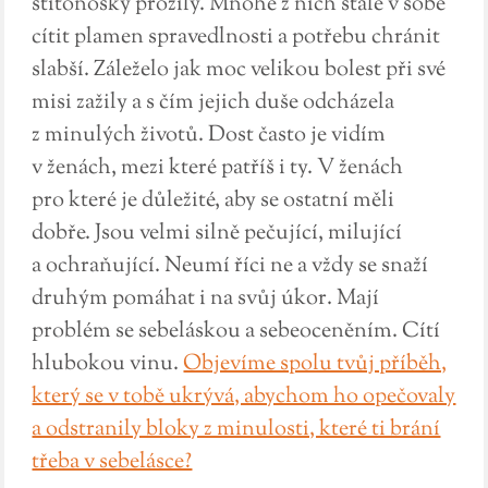
štítonošky prožily. Mnohé z nich stále v sobě
cítit plamen spravedlnosti a potřebu chránit
slabší. Záleželo jak moc velikou bolest při své
misi zažily a s čím jejich duše odcházela
z minulých životů. Dost často je vidím
v ženách, mezi které patříš i ty. V ženách
pro které je důležité, aby se ostatní měli
dobře. Jsou velmi silně pečující, milující
a ochraňující. Neumí říci ne a vždy se snaží
druhým pomáhat i na svůj úkor. Mají
problém se sebeláskou a sebeoceněním. Cítí
hlubokou vinu.
Objevíme spolu tvůj příběh,
který se v tobě ukrývá, abychom ho opečovaly
a odstranily bloky z minulosti, které ti brání
třeba v sebelásce?