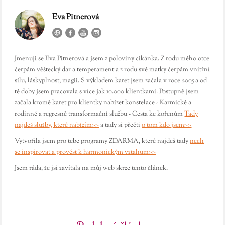
Eva Pitnerová
Jmenuji se Eva Pitnerová a jsem z poloviny cikánka. Z rodu mého otce
čerpám věštecký dar a temperament a z rodu své matky čerpám vnitřní
sílu, láskyplnost, magii. S výkladem karet jsem začala v roce 2005 a od
té doby jsem pracovala s více jak 10.000 klientkami. Postupně jsem
začala kromě karet pro klientky nabízet konstelace - Karmické a
rodinné a regresně transformační službu - Cesta ke kořenům
Tady
najdeš služby, které nabízím>>
a tady si přečti
o tom kdo jsem>>
Vytvořila jsem pro tebe programy ZDARMA, které najdeš tady
nech
se inspirovat a provést k harmonickým vztahum>>
Jsem ráda, že jsi zavítala na můj web skrze tento článek.