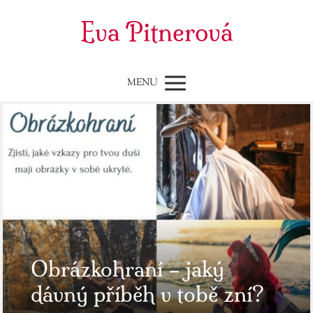
Eva Pitnerová
MENU
Obrázkohraní – jaký
dávný příběh v tobě zní?