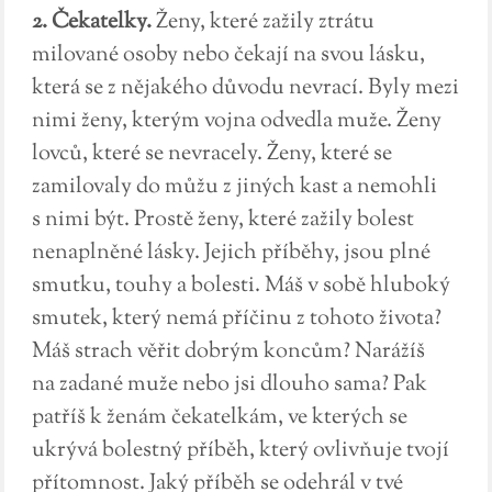
2. Čekatelky.
Ženy, které zažily ztrátu
milované osoby nebo čekají na svou lásku,
která se z nějakého důvodu nevrací. Byly mezi
nimi ženy, kterým vojna odvedla muže. Ženy
lovců, které se nevracely. Ženy, které se
zamilovaly do můžu z jiných kast a nemohli
s nimi být. Prostě ženy, které zažily bolest
nenaplněné lásky. Jejich příběhy, jsou plné
smutku, touhy a bolesti. Máš v sobě hluboký
smutek, který nemá příčinu z tohoto života?
Máš strach věřit dobrým koncům? Narážíš
na zadané muže nebo jsi dlouho sama? Pak
patříš k ženám čekatelkám, ve kterých se
ukrývá bolestný příběh, který ovlivňuje tvojí
přítomnost. Jaký příběh se odehrál v tvé