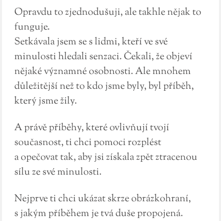
Opravdu to zjednodušuji, ale takhle nějak to
funguje.
Setkávala jsem se s lidmi, kteří ve své
minulosti hledali senzaci. Čekali, že objeví
nějaké významné osobnosti. Ale mnohem
důležitější než to kdo jsme byly, byl příběh,
který jsme žily.
A právě příběhy, které ovlivňují tvojí
současnost, ti chci pomoci rozplést
a opečovat tak, aby jsi získala zpět ztracenou
sílu ze své minulosti.
Nejprve ti chci ukázat skrze obrázkohraní,
s jakým příběhem je tvá duše propojená.