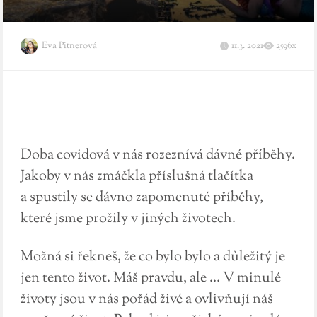
Eva Pitnerová
11.3. 2021
2596x
Doba covidová v nás rozeznívá dávné příběhy.
Jakoby v nás zmáčkla příslušná tlačítka
a spustily se dávno zapomenuté příběhy,
které jsme prožily v jiných životech.
Možná si řekneš, že co bylo bylo a důležitý je
jen tento život. Máš pravdu, ale … V minulé
životy jsou v nás pořád živé a ovlivňují náš